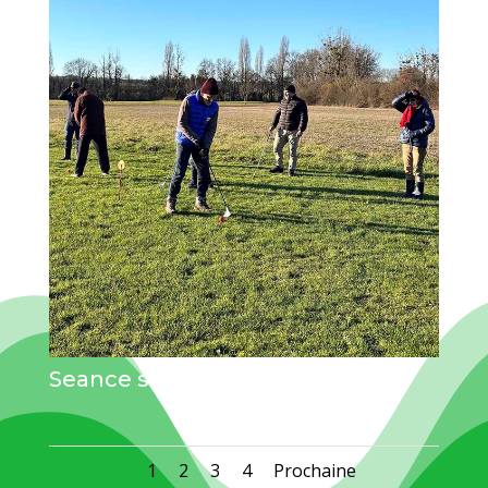
Seance swin golf-CRSM
1
2
3
4
Prochaine